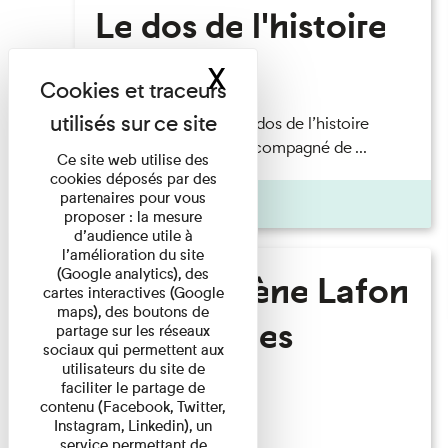
Le dos de l'histoire
X
Masquer le band
Lecture
Philippe Artières — Le dos de l’histoire
Lecture par l’auteur accompagné de ...
Ce site web utilise des
cookies déposés par des
partenaires pour vous
Pages
proposer : la mesure
d’audience utile à
l’amélioration du site
(Google analytics), des
Marie-Hélène Lafon
cartes interactives (Google
maps), des boutons de
- Où sont les
partage sur les réseaux
sociaux qui permettent aux
hommes ?
utilisateurs du site de
faciliter le partage de
contenu (Facebook, Twitter,
Instagram, Linkedin), un
Lecture
service permettant de