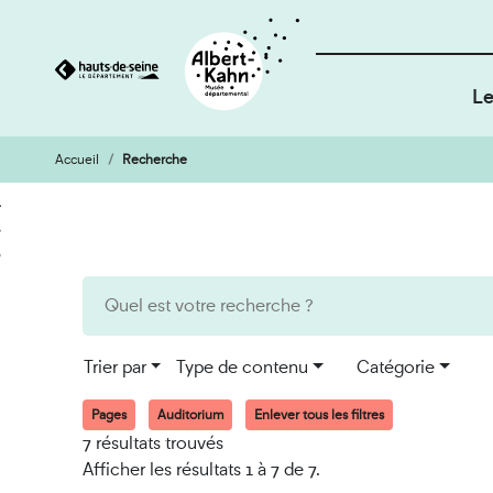
Le
Accueil
Recherche
Cookies et traceurs utilisés sur ce site
Aller
Aller
au
à
contenu
la
recherche
Trier par
Type de contenu
Catégorie
Pages
Auditorium
Enlever tous les filtres
7 résultats trouvés
Afficher les résultats 1 à 7 de 7.