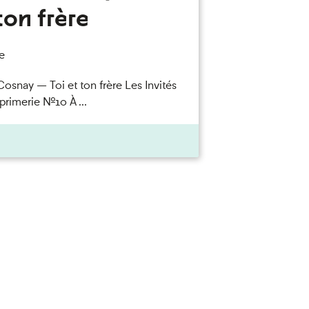
ton frère
e
Cosnay — Toi et ton frère Les Invités
primerie n°10 À ...