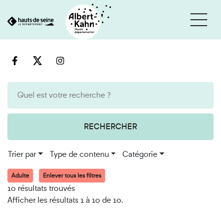
Cookies et traceurs utilisés sur ce site
Aller
Aller
au
à
contenu
la
recherche
RECHERCHER
Trier par
Type de contenu
Catégorie
Adulte
Enlever tous les filtres
10 résultats trouvés
Afficher les résultats 1 à 10 de 10.