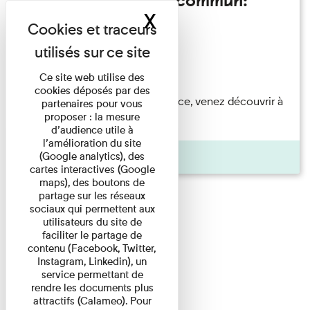
Festival Mondes en commun:
X
Masquer le band
visite guidée
Festival
Du 23/08/2026 au 23/08/2026
Ce site web utilise des
cookies déposés par des
Accompagnés par une médiatrice, venez découvrir à
partenaires pour vous
proposer : la mesure
travers une visite du ...
d’audience utile à
l’amélioration du site
Agenda
(Google analytics), des
cartes interactives (Google
maps), des boutons de
partage sur les réseaux
sociaux qui permettent aux
utilisateurs du site de
faciliter le partage de
contenu (Facebook, Twitter,
Instagram, Linkedin), un
service permettant de
rendre les documents plus
attractifs (Calameo). Pour