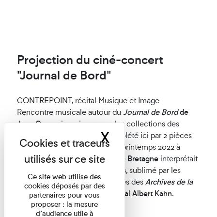
Projection du ciné-concert
"Journal de Bord"
CONTREPOINT, récital Musique et Image
Rencontre musicale autour du
Journal de Bord
de
Jean Cras
, mis en image par les collections des
X
Masquer le band
Archives de la Planète, et complété ici par 2 pièces
pour alto de
Benoit Menut
. Au printemps 2022 à
Rennes, l'
Orchestre National de Bretagne
interprétait
le
Journal de Bord
de Jean Cras
, sublimé par les
Ce site web utilise des
photographies historiques issues des
Archives de la
cookies déposés par des
Planète
du Musée départemental Albert Kahn.
partenaires pour vous
proposer : la mesure
⇒EN SAVOIR PLUS
d’audience utile à