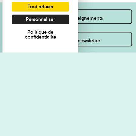
Tout refuser
Je souhaite des renseignements
Personnaliser
Politique de
confidentialité
Inscrivez-vous à la newsletter
Règlement de visite
Politique de
confidentialité
Contact
Accessibilité : non
Plan du site
conforme
Les Amis du musée
Gestion des cookies
Mentions légales