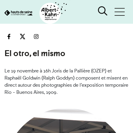
Cookies et traceurs utilisés sur ce site
Aller
Aller
au
à
contenu
la
recherche
El otro, el mismo
Le 19 novembre à 16h Joris de la Pallière (OZEP) et
Raphaël Goldwin (Ralph Goddyn) composent et mixent en
direct autour des photographies de l’exposition temporaire
Rio - Buenos Aires, 1909.