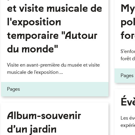
et visite musicale de
My
l'exposition
pol
temporaire "Autour
fo
du monde"
S’enfo
forêt d
Visite en avant-première du musée et visite
musicale de l'exposition ...
Pages
Pages
eau des cookies
Év
Album-souvenir
Les év
d’un jardin
expérie