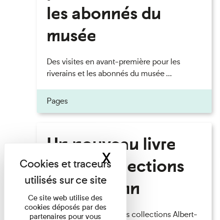
les abonnés du
musée
Des visites en avant-première pour les
riverains et les abonnés du musée ...
Pages
Un nouveau livre
X
Masquer le band
sur les collections
Albert-Kahn
Ce site web utilise des
cookies déposés par des
Un nouveau livre sur les collections Albert-
partenaires pour vous