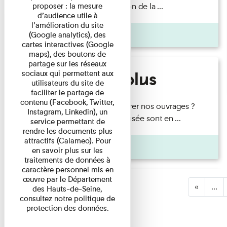
proposer : la mesure
Kahn Publié à l’occasion de la ...
d’audience utile à
l’amélioration du site
Pages
(Google analytics), des
cartes interactives (Google
maps), des boutons de
partage sur les réseaux
En savoir plus
sociaux qui permettent aux
utilisateurs du site de
faciliter le partage de
contenu (Facebook, Twitter,
En savoir plus Où trouver nos ouvrages ?
Instagram, Linkedin), un
Les publications du musée sont en ...
service permettant de
rendre les documents plus
attractifs (Calameo). Pour
Pages
en savoir plus sur les
traitements de données à
caractère personnel mis en
œuvre par le Département
«
...
des Hauts-de-Seine,
consultez notre politique de
protection des données.