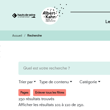
Le
Accueil
Recherche
Cookies et traceurs utilisés sur ce site
Aller
Aller
au
à
contenu
la
recherche
Trier par
Type de contenu
Catégorie
Pages
Enlever tous les filtres
250 résultats trouvés
Afficher les résultats 101 à 110 de 250.