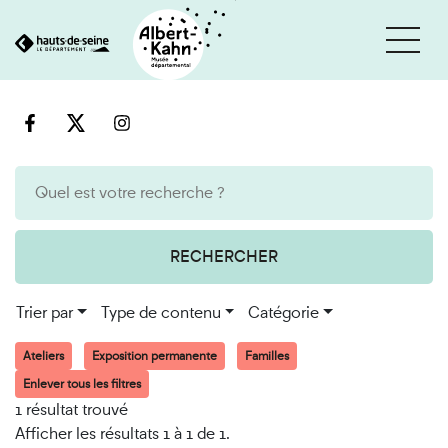
Cookies et traceurs utilisés sur ce site
Aller
Aller
au
à
contenu
la
recherche
RECHERCHER
Trier par
Type de contenu
Catégorie
Ateliers
Exposition permanente
Familles
Enlever tous les filtres
1 résultat trouvé
Afficher les résultats 1 à 1 de 1.