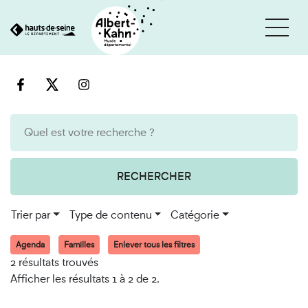
Cookies et traceurs utilisés sur ce site
Aller
Aller
au
à
contenu
la
recherche
RECHERCHER
Trier par
Type de contenu
Catégorie
Agenda
Familles
Enlever tous les filtres
2 résultats trouvés
Afficher les résultats 1 à 2 de 2.