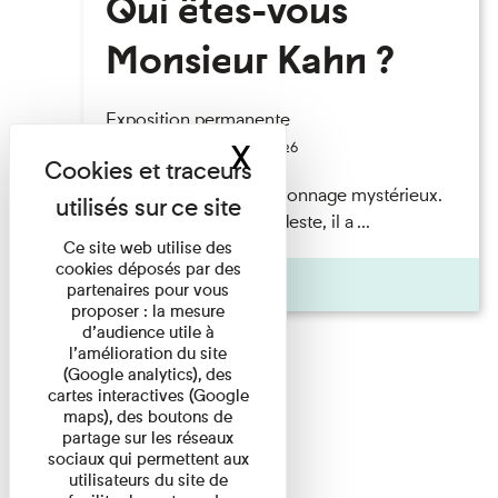
Qui êtes-vous
Monsieur Kahn ?
Exposition permanente
X
Masquer le band
Du 15/08/2026 au 15/08/2026
Albert Kahn est un personnage mystérieux.
Banquier d'origine modeste, il a ...
Ce site web utilise des
cookies déposés par des
Agenda
partenaires pour vous
proposer : la mesure
d’audience utile à
l’amélioration du site
(Google analytics), des
cartes interactives (Google
maps), des boutons de
partage sur les réseaux
sociaux qui permettent aux
utilisateurs du site de