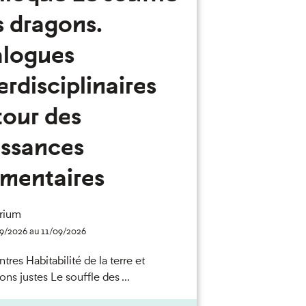
s dragons.
alogues
erdisciplinaires
tour des
issances
émentaires
rium
9/2026 au 11/09/2026
res Habitabilité de la terre et
ions justes Le souffle des ...