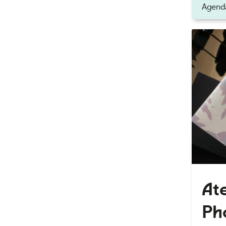
Agend
eau des cookies
Ate
Ph