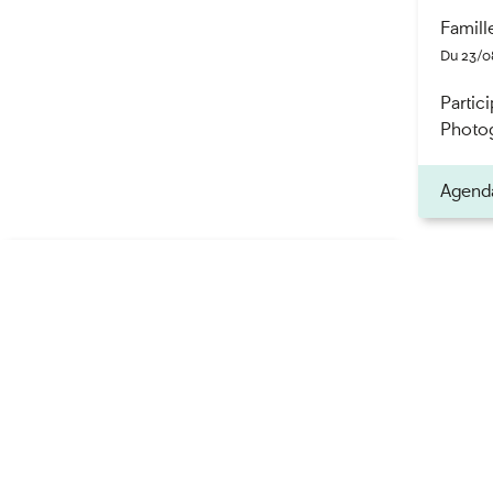
Famill
Du 23/0
Partici
Photog
Agend