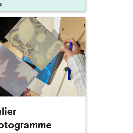
a
lier
otogramme