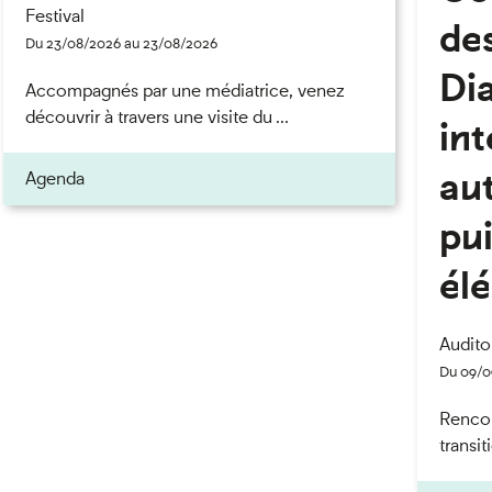
Festival
de
Du 23/08/2026 au 23/08/2026
Di
Accompagnés par une médiatrice, venez
découvrir à travers une visite du ...
int
au
Agenda
pu
él
Audito
Du 09/0
Rencont
transit