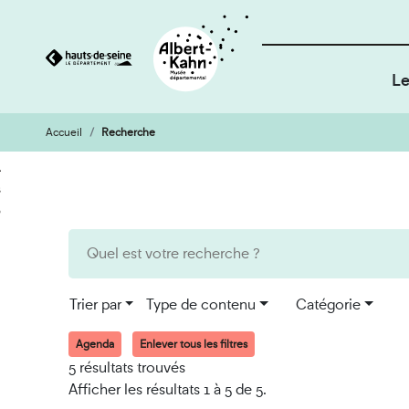
Le
Accueil
Recherche
Cookies et traceurs utilisés sur ce site
Aller
Aller
au
à
contenu
la
recherche
Trier par
Type de contenu
Catégorie
Agenda
Enlever tous les filtres
5 résultats trouvés
Afficher les résultats 1 à 5 de 5.