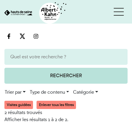
Cookies et traceurs utilisés sur ce site
Aller
Aller
au
à
contenu
la
recherche
RECHERCHER
Trier par
Type de contenu
Catégorie
Visites guidées
Enlever tous les filtres
2 résultats trouvés
Afficher les résultats 1 à 2 de 2.