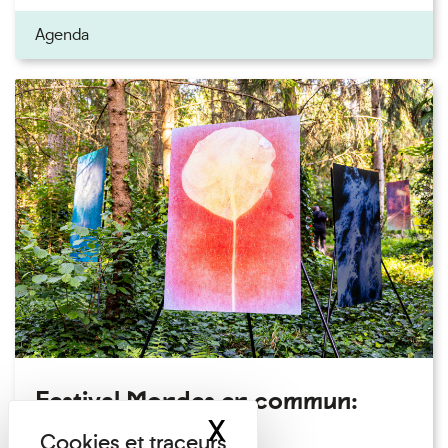
Agenda
Festival Mondes en commun:
X
Masquer le band
visite guidée