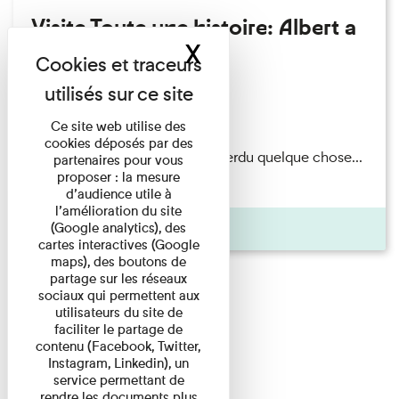
Visite Toute une histoire: Albert a
X
Masquer le band
perdu son chapeau!
Exposition permanente
Du 15/08/2026 au 15/08/2026
Ce site web utilise des
cookies déposés par des
Il semblerait qu’Albert Kahn a perdu quelque chose...
partenaires pour vous
proposer : la mesure
Accompagnés d’une ...
d’audience utile à
l’amélioration du site
(Google analytics), des
Agenda
cartes interactives (Google
maps), des boutons de
partage sur les réseaux
sociaux qui permettent aux
utilisateurs du site de
faciliter le partage de
contenu (Facebook, Twitter,
Instagram, Linkedin), un
service permettant de
rendre les documents plus