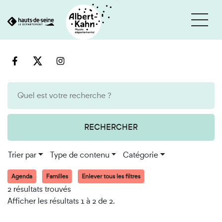
Cookies et traceurs utilisés sur ce site
Aller
Aller
au
à
contenu
la
recherche
RECHERCHER
Trier par
Type de contenu
Catégorie
Agenda
Familles
Enlever tous les filtres
2 résultats trouvés
Afficher les résultats 1 à 2 de 2.