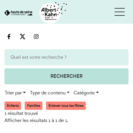
Cookies et traceurs utilisés sur ce site
Aller
Aller
au
à
contenu
la
recherche
RECHERCHER
Trier par
Type de contenu
Catégorie
Enfants
Familles
Enlever tous les filtres
1 résultat trouvé
Afficher les résultats 1 à 1 de 1.