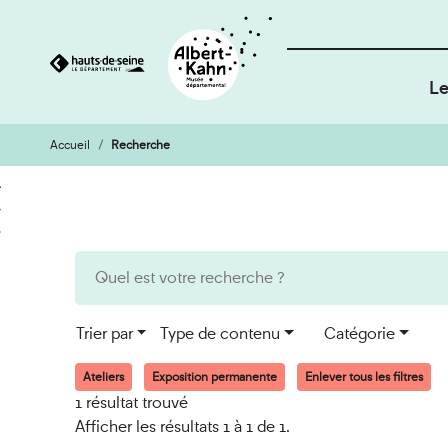
Le
Accueil
Recherche
Cookies et traceurs utilisés sur ce site
Aller
Aller
au
à
contenu
la
recherche
Trier par
Type de contenu
Catégorie
Ateliers
Exposition permanente
Enlever tous les filtres
1 résultat trouvé
Afficher les résultats 1 à 1 de 1.