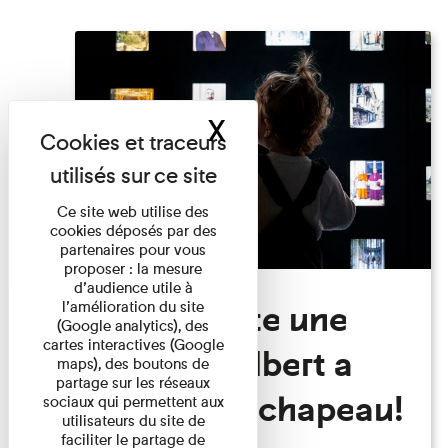
X
Masquer le band
Ce site web utilise des
cookies déposés par des
partenaires pour vous
proposer : la mesure
d’audience utile à
Visite Toute une
l’amélioration du site
(Google analytics), des
cartes interactives (Google
histoire: Albert a
maps), des boutons de
partage sur les réseaux
perdu son chapeau!
sociaux qui permettent aux
utilisateurs du site de
faciliter le partage de