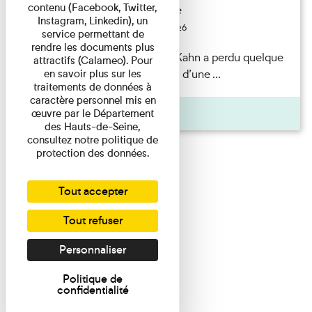
contenu (Facebook, Twitter,
Exposition permanente
Instagram, Linkedin), un
Du 15/08/2026 au 15/08/2026
service permettant de
rendre les documents plus
Il semblerait qu’Albert Kahn a perdu quelque
attractifs (Calameo). Pour
chose... Accompagnés d’une ...
en savoir plus sur les
traitements de données à
caractère personnel mis en
Agenda
œuvre par le Département
des Hauts-de-Seine,
consultez notre politique de
protection des données.
Tout accepter
Tout refuser
Personnaliser
Politique de
confidentialité