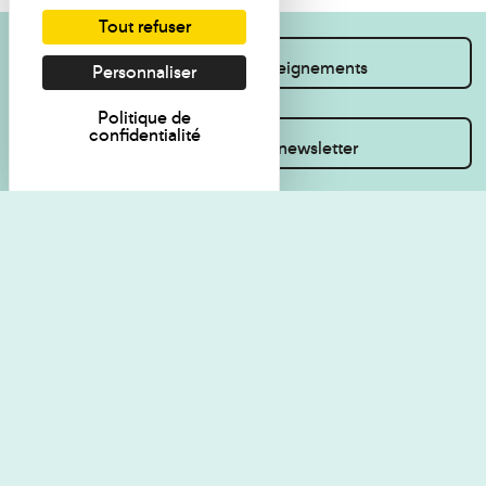
Tout refuser
Je souhaite des renseignements
Personnaliser
Politique de
confidentialité
Inscrivez-vous à la newsletter
Règlement de visite
Politique de
confidentialité
Contact
Accessibilité : non
Plan du site
conforme
Les Amis du musée
Gestion des cookies
Mentions légales