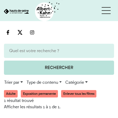
Cookies et traceurs utilisés sur ce site
Aller
Aller
au
à
contenu
la
recherche
RECHERCHER
Trier par
Type de contenu
Catégorie
Adulte
Exposition permanente
Enlever tous les filtres
1 résultat trouvé
Afficher les résultats 1 à 1 de 1.