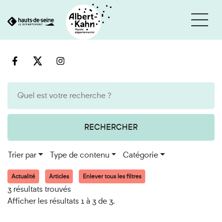
Cookies et traceurs utilisés sur ce site
Aller
Aller
au
à
contenu
la
recherche
RECHERCHER
Trier par
Type de contenu
Catégorie
Actualité
Articles
Enlever tous les filtres
3 résultats trouvés
Afficher les résultats 1 à 3 de 3.