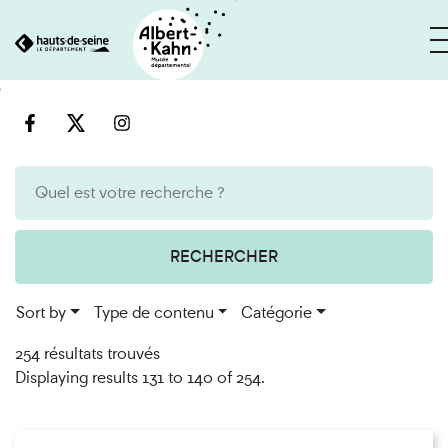
Cookies management panel
Go
Go
to
to
content
search
engine
RECHERCHER
Sort by
Type de contenu
Catégorie
254 résultats trouvés
Displaying results 131 to 140 of 254.