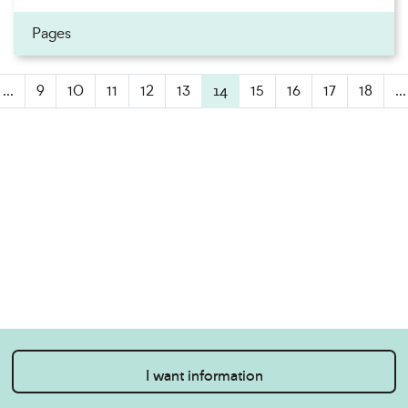
Pages
...
9
10
11
12
13
14
(active)
15
16
17
18
...
I want information