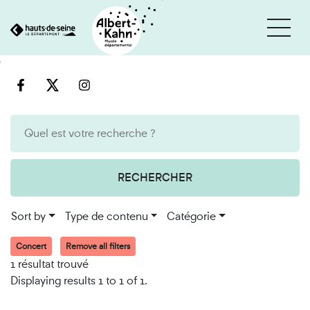
Cookies management panel
Go
Go
to
to
content
search
engine
RECHERCHER
Sort by
Type de contenu
Catégorie
Concert
Remove all filters
1 résultat trouvé
Displaying results 1 to 1 of 1.