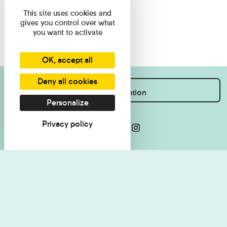
This site uses cookies and
gives you control over what
you want to activate
OK, accept all
Deny all cookies
I want information
Personalize
Privacy policy
Visit regulations
Politique de
confidentialité
Contact
Accessibilité : non
Plan du site
conforme
Les Amis du musée