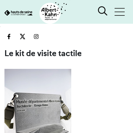
Cookies management panel
Go
Go
to
to
content
search
engine
Le kit de visite tactile