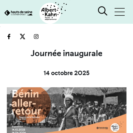
Cookies management panel
Go
Go
to
to
content
search
engine
Journée inaugurale
14 octobre 2025