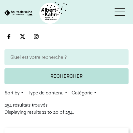
Cookies management panel
Go
Go
to
to
content
search
engine
RECHERCHER
Sort by
Type de contenu
Catégorie
254 résultats trouvés
Displaying results 11 to 20 of 254.