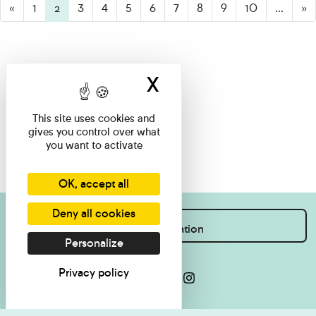
«
1
2
(active)
3
4
5
6
7
8
9
10
...
»
X
Hide cookie ban
This site uses cookies and
gives you control over what
you want to activate
OK, accept all
Deny all cookies
I want information
Personalize
Privacy policy