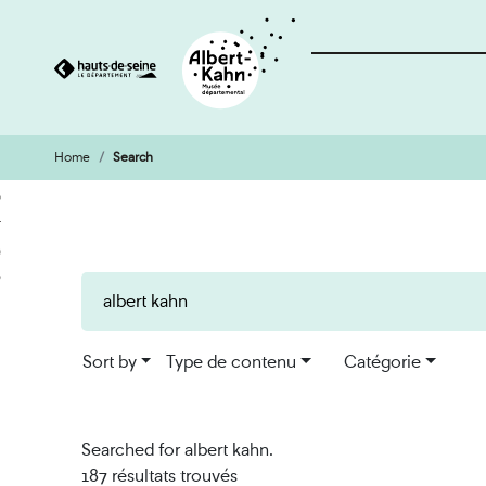
Home
Search
Cookies management panel
Go
Go
to
to
content
search
engine
Sort by
Type de contenu
Catégorie
Searched for albert kahn.
187 résultats trouvés