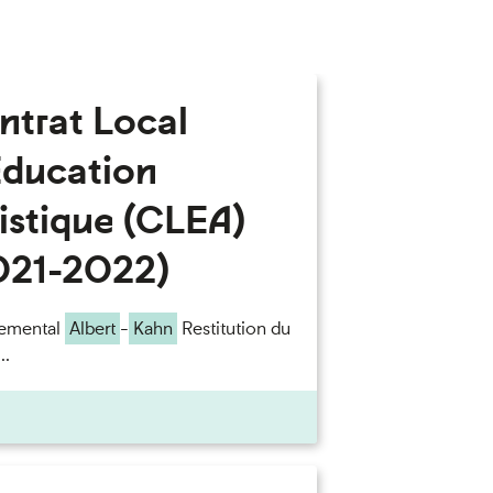
ntrat Local
Education
istique (CLEA)
021-2022)
temental
Albert
-
Kahn
Restitution du
..