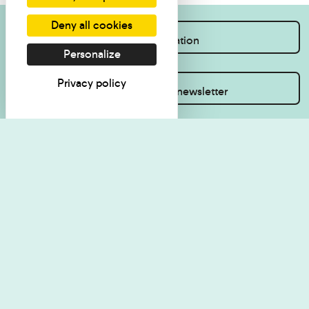
Deny all cookies
I want information
Personalize
Privacy policy
Inscrivez-vous à la newsletter
Visit regulations
Politique de
confidentialité
Contact
Accessibilité : non
Plan du site
conforme
Les Amis du musée
Cookie management
Legal Notice