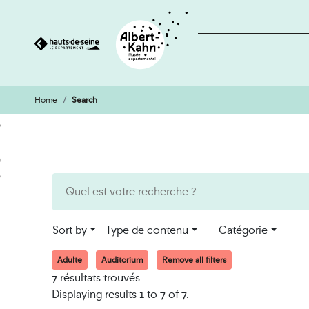
Home
Search
Cookies management panel
Go
Go
to
to
content
search
engine
Sort by
Type de contenu
Catégorie
Adulte
Auditorium
Remove all filters
7 résultats trouvés
Displaying results 1 to 7 of 7.