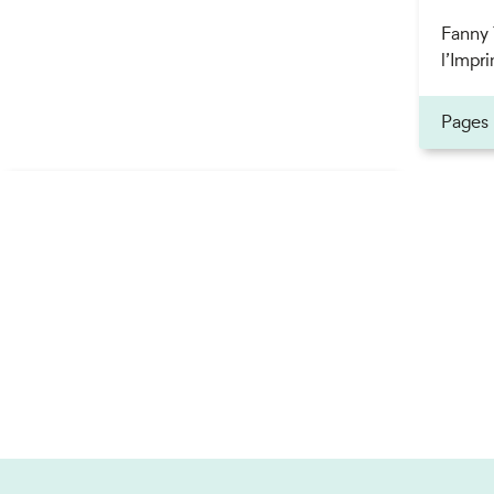
Fanny 
l’Impri
ner
Pages