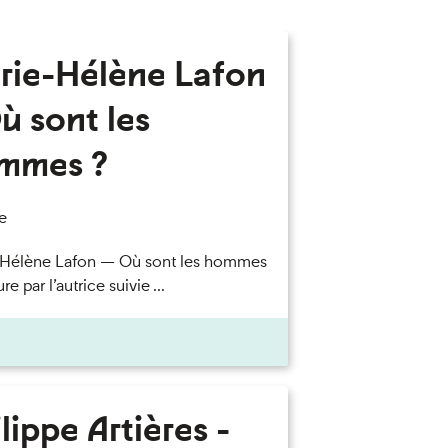
rie-Hélène Lafon
ù sont les
mmes ?
e
-Hélène Lafon — Où sont les hommes
re par l’autrice suivie ...
lippe Artières -