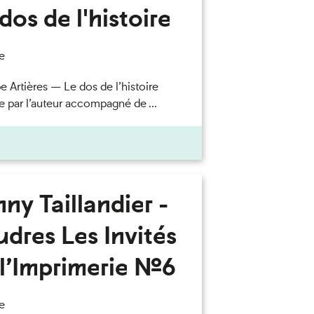
dos de l'histoire
e
e Artières — Le dos de l’histoire
e par l’auteur accompagné de ...
ny Taillandier -
dres Les Invités
l’Imprimerie n°6
e