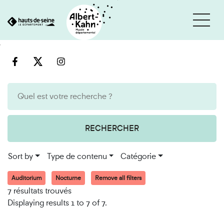
Cookies management panel
Go
Go
to
to
content
search
engine
RECHERCHER
Sort by
Type de contenu
Catégorie
Auditorium
Nocturne
Remove all filters
7 résultats trouvés
Displaying results 1 to 7 of 7.