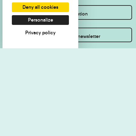
Deny all cookies
I want information
Personalize
Privacy policy
Inscrivez-vous à la newsletter
Visit regulations
Politique de
confidentialité
Contact
Accessibilité : non
Plan du site
conforme
Les Amis du musée
Cookie management
Legal Notice