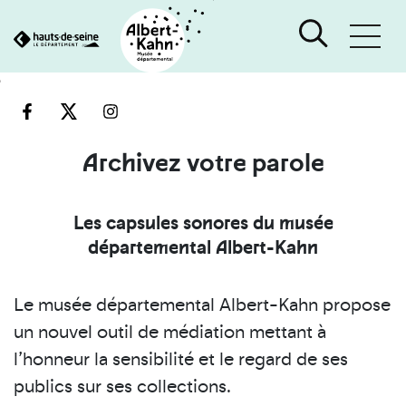
Cookies management panel
Go
Go
to
to
content
search
engine
Archivez votre parole
Les capsules sonores du musée
départemental Albert-Kahn
Le musée départemental Albert-Kahn propose
un nouvel outil de médiation mettant à
l’honneur la sensibilité et le regard de ses
publics sur ses collections.