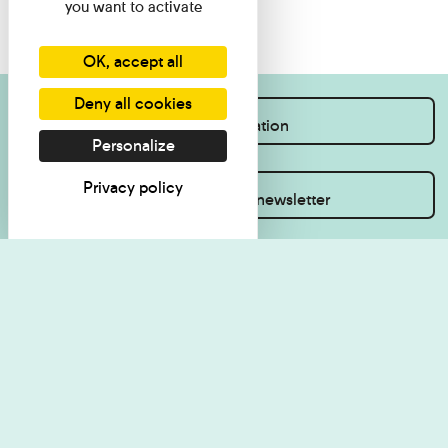
you want to activate
OK, accept all
Deny all cookies
I want information
Personalize
Privacy policy
Inscrivez-vous à la newsletter
Visit regulations
Politique de
confidentialité
Contact
Accessibilité : non
Plan du site
conforme