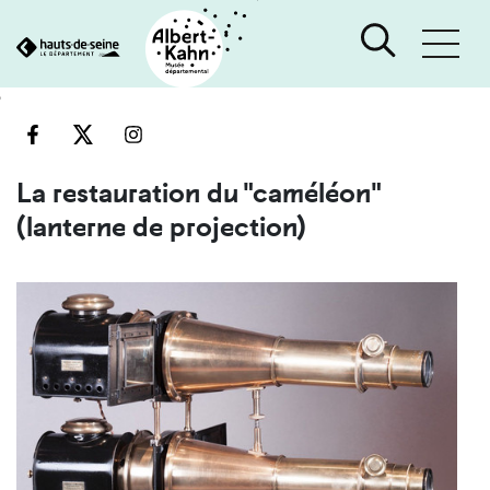
Cookies management panel
Go
Go
to
to
content
search
engine
La restauration du "caméléon"
(lanterne de projection)