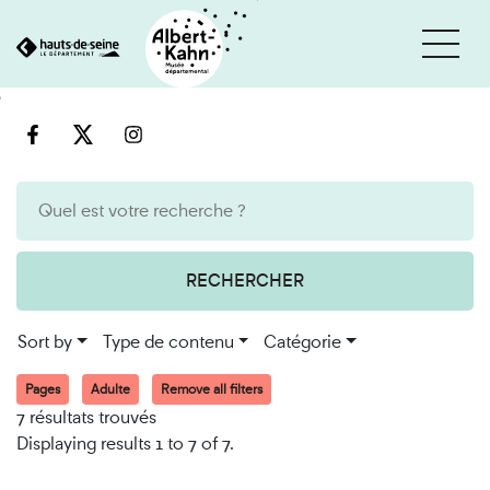
Cookies management panel
Go
Go
to
to
content
search
engine
RECHERCHER
Sort by
Type de contenu
Catégorie
Pages
Adulte
Remove all filters
7 résultats trouvés
Displaying results 1 to 7 of 7.