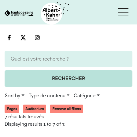
Cookies management panel
Go
Go
to
to
content
search
engine
RECHERCHER
Sort by
Type de contenu
Catégorie
Pages
Auditorium
Remove all filters
7 résultats trouvés
Displaying results 1 to 7 of 7.