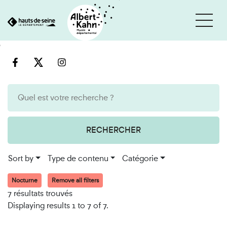
Cookies management panel
Go
Go
to
to
content
search
engine
RECHERCHER
Sort by
Type de contenu
Catégorie
Nocturne
Remove all filters
7 résultats trouvés
Displaying results 1 to 7 of 7.