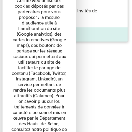
Ce site web utilise des
cookies déposés par des
Fanny Taillandier – Foudres Les Invités de
partenaires pour vous
proposer : la mesure
l’Imprimerie n°6 Lecture ...
d’audience utile à
l’amélioration du site
Pages
(Google analytics), des
cartes interactives (Google
maps), des boutons de
partage sur les réseaux
sociaux qui permettent aux
utilisateurs du site de
faciliter le partage de
contenu (Facebook, Twitter,
Instagram, Linkedin), un
service permettant de
rendre les documents plus
attractifs (Calameo). Pour
en savoir plus sur les
traitements de données à
caractère personnel mis en
œuvre par le Département
des Hauts-de-Seine,
consultez notre politique de