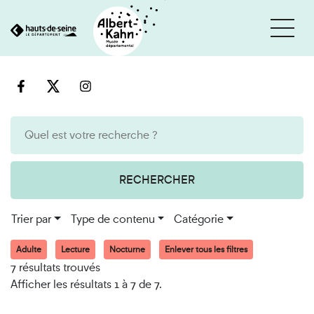
Cookies et traceurs utilisés sur ce site
Aller
Aller
au
à
contenu
la
recherche
RECHERCHER
Trier par
Type de contenu
Catégorie
Adulte
Lecture
Nocturne
Enlever tous les filtres
7 résultats trouvés
Afficher les résultats 1 à 7 de 7.