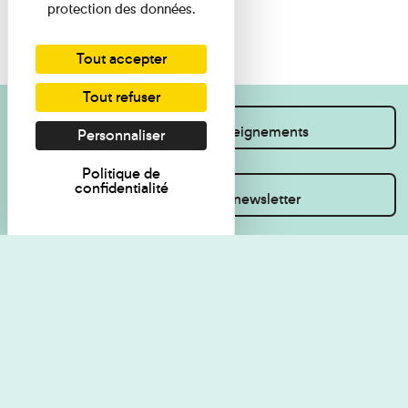
protection des données.
Tout accepter
Tout refuser
Je souhaite des renseignements
Personnaliser
Politique de
confidentialité
Inscrivez-vous à la newsletter
Règlement de visite
Politique de
confidentialité
Contact
Accessibilité : non
Plan du site