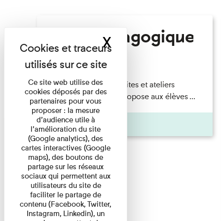
Offre pédagogique
X
Masquer le band
Salle des Plaques
Ce site web utilise des
Offre pédagogique Visites et ateliers
cookies déposés par des
Découvrir Le musée propose aux élèves ...
partenaires pour vous
proposer : la mesure
d’audience utile à
Pages
l’amélioration du site
(Google analytics), des
cartes interactives (Google
maps), des boutons de
partage sur les réseaux
sociaux qui permettent aux
utilisateurs du site de
faciliter le partage de
contenu (Facebook, Twitter,
Instagram, Linkedin), un