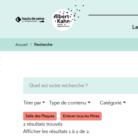
Le
Accueil
Recherche
Cookies et traceurs utilisés sur ce site
Aller
Aller
au
à
contenu
la
recherche
Trier par
Type de contenu
Catégorie
Salle des Plaques
Enlever tous les filtres
2 résultats trouvés
Afficher les résultats 1 à 2 de 2.