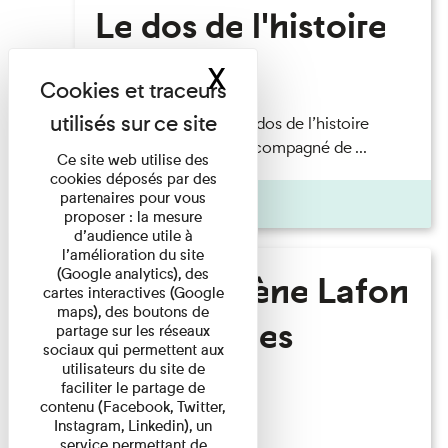
Le dos de l'histoire
X
Masquer le band
Lecture
Philippe Artières — Le dos de l’histoire
Lecture par l’auteur accompagné de ...
Ce site web utilise des
cookies déposés par des
partenaires pour vous
Pages
proposer : la mesure
d’audience utile à
l’amélioration du site
(Google analytics), des
Marie-Hélène Lafon
cartes interactives (Google
maps), des boutons de
- Où sont les
partage sur les réseaux
sociaux qui permettent aux
hommes ?
utilisateurs du site de
faciliter le partage de
contenu (Facebook, Twitter,
Instagram, Linkedin), un
Lecture
service permettant de