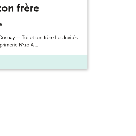
ton frère
e
Cosnay — Toi et ton frère Les Invités
primerie n°10 À ...