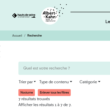
Le
Accueil
Recherche
Cookies et traceurs utilisés sur ce site
Aller
Aller
au
à
contenu
la
recherche
Trier par
Type de contenu
Catégorie
Nocturne
Enlever tous les filtres
7 résultats trouvés
Afficher les résultats 1 à 7 de 7.