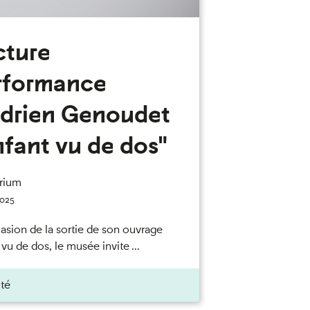
cture
rformance
Adrien Genoudet
nfant vu de dos"
rium
2025
casion de la sortie de son ouvrage
vu de dos, le musée invite ...
ité