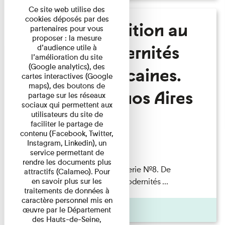
Ce site web utilise des
cookies déposés par des
De l’exposition au
partenaires pour vous
proposer : la mesure
livre. Modernités
d’audience utile à
l’amélioration du site
(Google analytics), des
sud-américaines.
cartes interactives (Google
maps), des boutons de
Rio – Buenos Aires
partage sur les réseaux
sociaux qui permettent aux
1909
utilisateurs du site de
faciliter le partage de
contenu (Facebook, Twitter,
Instagram, Linkedin), un
Lecture
service permettant de
rendre les documents plus
Les Invités de l’Imprimerie n°8. De
attractifs (Calameo). Pour
en savoir plus sur les
l’exposition au livre. Modernités ...
traitements de données à
caractère personnel mis en
Pages
œuvre par le Département
des Hauts-de-Seine,