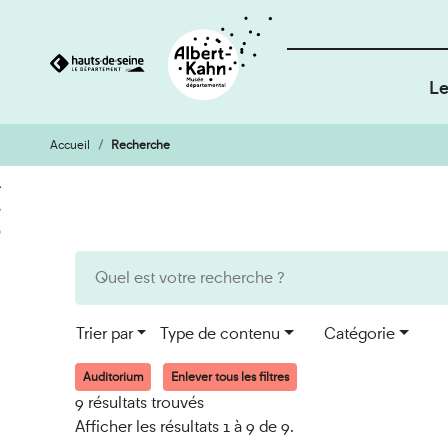
Le
Accueil
Recherche
Cookies et traceurs utilisés sur ce site
Aller
Aller
au
à
contenu
la
recherche
Trier par
Type de contenu
Catégorie
Auditorium
Enlever tous les filtres
9 résultats trouvés
Afficher les résultats 1 à 9 de 9.