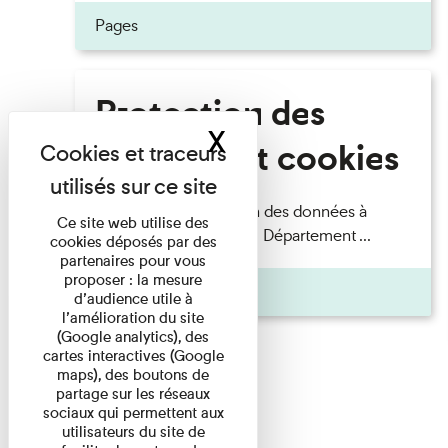
Pages
Protection des
X
Masquer le band
données et cookies
Politique de protection des données à
Ce site web utilise des
caractère personnel du Département ...
cookies déposés par des
partenaires pour vous
proposer : la mesure
Pages
d’audience utile à
l’amélioration du site
(Google analytics), des
cartes interactives (Google
maps), des boutons de
partage sur les réseaux
sociaux qui permettent aux
utilisateurs du site de