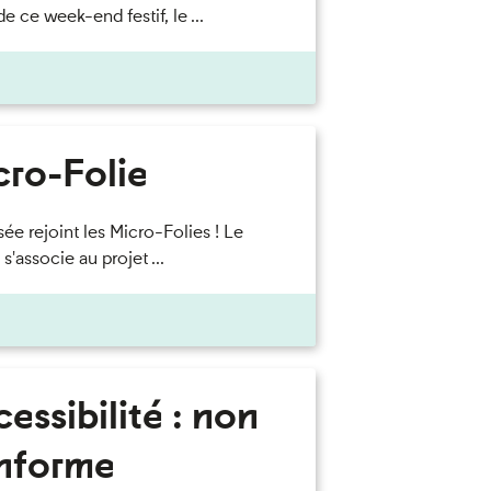
e ce week-end festif, le ...
cro-Folie
ée rejoint les Micro-Folies ! Le
'associe au projet ...
essibilité : non
nforme