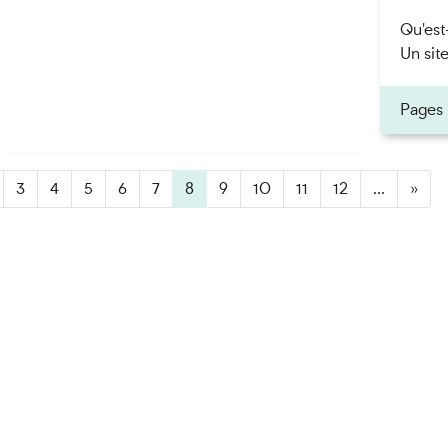
Qu'est
Un site
Pages
3
4
5
6
7
8
(active)
9
10
11
12
...
»