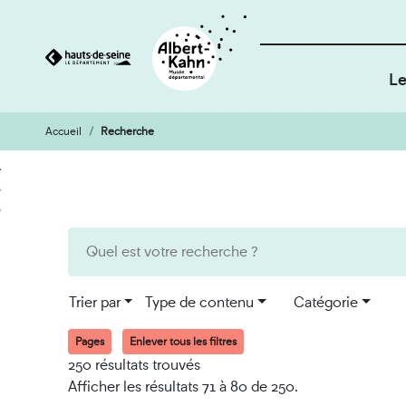
Le
Accueil
Recherche
Cookies et traceurs utilisés sur ce site
Aller
Aller
au
à
contenu
la
recherche
Trier par
Type de contenu
Catégorie
Pages
Enlever tous les filtres
250 résultats trouvés
Afficher les résultats 71 à 80 de 250.