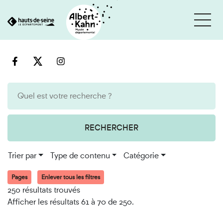
Cookies et traceurs utilisés sur ce site
Aller
Aller
au
à
contenu
la
recherche
RECHERCHER
Trier par
Type de contenu
Catégorie
Pages
Enlever tous les filtres
250 résultats trouvés
Afficher les résultats 61 à 70 de 250.