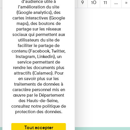
d’audience utile à
«
2
3
4
5
6
7
(active)
8
9
10
11
...
»
l’amélioration du site
(Google analytics), des
cartes interactives (Google
maps), des boutons de
partage sur les réseaux
sociaux qui permettent aux
utilisateurs du site de
faciliter le partage de
contenu (Facebook, Twitter,
Instagram, Linkedin), un
service permettant de
rendre les documents plus
attractifs (Calameo). Pour
en savoir plus sur les
traitements de données à
caractère personnel mis en
œuvre par le Département
des Hauts-de-Seine,
consultez notre politique de
protection des données.
Tout accepter