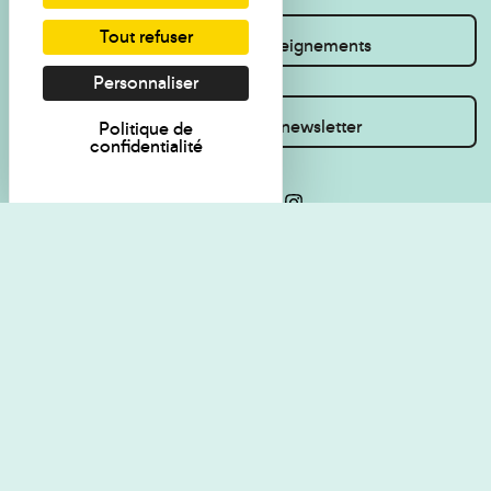
Tout refuser
Je souhaite des renseignements
Personnaliser
Inscrivez-vous à la newsletter
Politique de
confidentialité
Règlement de visite
Politique de
confidentialité
Contact
Accessibilité : non
Plan du site
conforme
Les Amis du musée
Gestion des cookies
Mentions légales