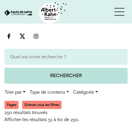
Cookies et traceurs utilisés sur ce site
Aller
Aller
au
à
contenu
la
recherche
RECHERCHER
Trier par
Type de contenu
Catégorie
Pages
Enlever tous les filtres
250 résultats trouvés
Afficher les résultats 51 à 60 de 250.