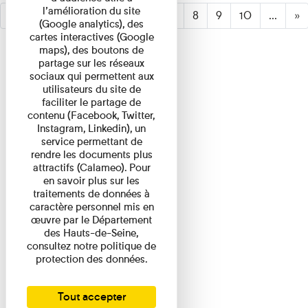
l’amélioration du site
«
1
2
3
4
5
6
(active)
7
8
9
10
...
»
(Google analytics), des
cartes interactives (Google
maps), des boutons de
partage sur les réseaux
sociaux qui permettent aux
utilisateurs du site de
faciliter le partage de
contenu (Facebook, Twitter,
Instagram, Linkedin), un
service permettant de
rendre les documents plus
attractifs (Calameo). Pour
en savoir plus sur les
traitements de données à
caractère personnel mis en
œuvre par le Département
des Hauts-de-Seine,
consultez notre politique de
protection des données.
Tout accepter