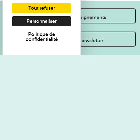
Tout refuser
Je souhaite des renseignements
Personnaliser
Politique de
confidentialité
Inscrivez-vous à la newsletter
Règlement de visite
Politique de
confidentialité
Contact
Accessibilité : non
Plan du site
conforme
Les Amis du musée
Gestion des cookies
Mentions légales