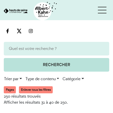
Cookies et traceurs utilisés sur ce site
Aller
Aller
au
à
contenu
la
recherche
RECHERCHER
Trier par
Type de contenu
Catégorie
Pages
Enlever tous les filtres
250 résultats trouvés
Afficher les résultats 31 à 40 de 250.