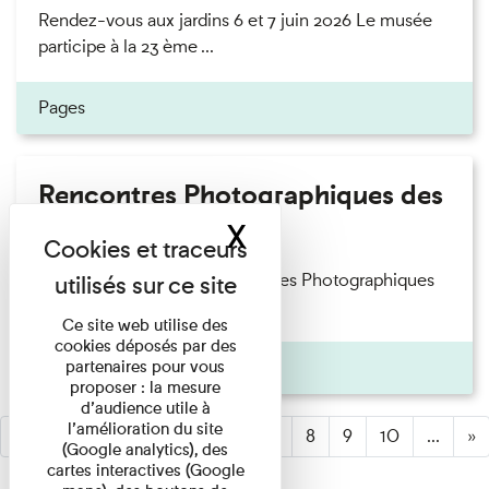
Rendez-vous aux jardins 6 et 7 juin 2026 Le musée
participe à la 23 ème ...
Pages
Rencontres Photographiques des
Amis du musée
X
Masquer le band
Les lauréats 2022 des Rencontres Photographiques
s’exposent au musée ...
Ce site web utilise des
cookies déposés par des
Pages
partenaires pour vous
proposer : la mesure
d’audience utile à
l’amélioration du site
«
1
2
3
4
(active)
5
6
7
8
9
10
...
»
(Google analytics), des
cartes interactives (Google