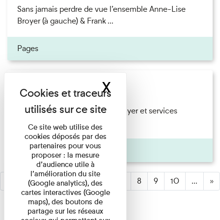
Sans jamais perdre de vue l’ensemble Anne-Lise
Broyer (à gauche) & Frank ...
Pages
X
Masquer le band
Saison 2026
Saison 2026 Les résidents du foyer et services
enfance Hovia de Sèvres et ...
Ce site web utilise des
cookies déposés par des
partenaires pour vous
Pages
proposer : la mesure
d’audience utile à
l’amélioration du site
«
1
2
3
(active)
4
5
6
7
8
9
10
...
»
(Google analytics), des
cartes interactives (Google
maps), des boutons de
partage sur les réseaux