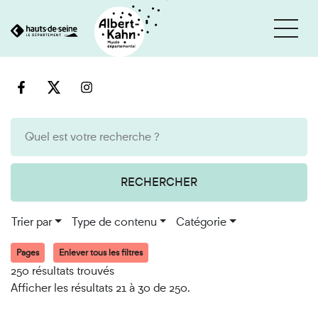
Cookies et traceurs utilisés sur ce site
Aller
Aller
au
à
contenu
la
recherche
RECHERCHER
Trier par
Type de contenu
Catégorie
Pages
Enlever tous les filtres
250 résultats trouvés
Afficher les résultats 21 à 30 de 250.