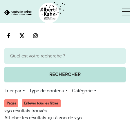
Cookies et traceurs utilisés sur ce site
Aller
Aller
au
à
contenu
la
recherche
RECHERCHER
Trier par
Type de contenu
Catégorie
Pages
Enlever tous les filtres
250 résultats trouvés
Afficher les résultats 191 à 200 de 250.