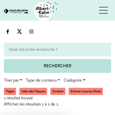
Cookies et traceurs utilisés sur ce site
Aller
Aller
au
à
contenu
la
recherche
RECHERCHER
Trier par
Type de contenu
Catégorie
Pages
Salle des Plaques
Scolaire
Enlever tous les filtres
1 résultat trouvé
Afficher les résultats 1 à 1 de 1.