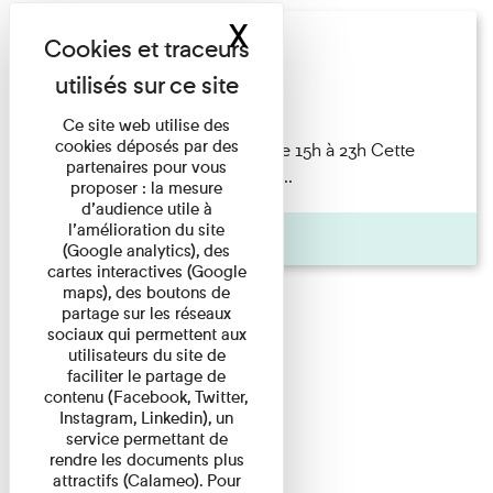
X
Masquer le band
Nuit des musées
Concert
Ce site web utilise des
cookies déposés par des
Nuit des musées 23 mai 2026 de 15h à 23h Cette
partenaires pour vous
année encore, le musée prend ...
proposer : la mesure
d’audience utile à
l’amélioration du site
Pages
(Google analytics), des
cartes interactives (Google
maps), des boutons de
partage sur les réseaux
sociaux qui permettent aux
utilisateurs du site de
faciliter le partage de
contenu (Facebook, Twitter,
Instagram, Linkedin), un
service permettant de
rendre les documents plus
attractifs (Calameo). Pour