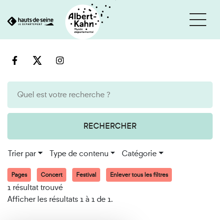
Cookies et traceurs utilisés sur ce site
Aller
Aller
au
à
contenu
la
recherche
RECHERCHER
Trier par
Type de contenu
Catégorie
Pages
Concert
Festival
Enlever tous les filtres
1 résultat trouvé
Afficher les résultats 1 à 1 de 1.