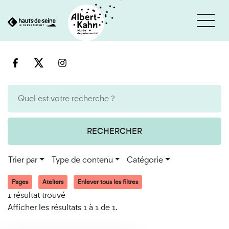
Cookies et traceurs utilisés sur ce site
Aller
Aller
au
à
contenu
la
recherche
RECHERCHER
Trier par
Type de contenu
Catégorie
Pages
Ateliers
Enlever tous les filtres
1 résultat trouvé
Afficher les résultats 1 à 1 de 1.