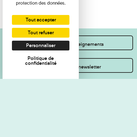
protection des données.
Tout accepter
Tout refuser
Je souhaite des renseignements
Personnaliser
Politique de
confidentialité
Inscrivez-vous à la newsletter
Règlement de visite
Politique de
confidentialité
Contact
Accessibilité : non
Plan du site