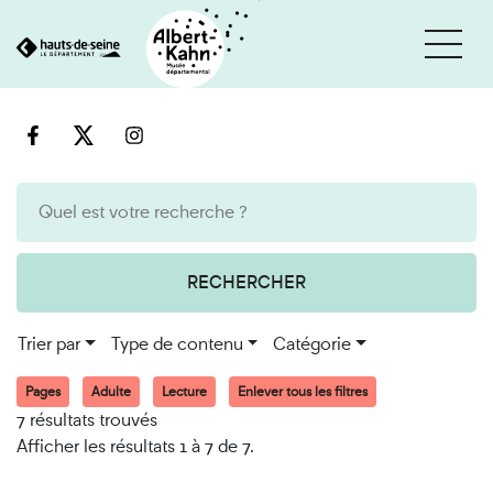
Cookies et traceurs utilisés sur ce site
Aller
Aller
au
à
contenu
la
recherche
RECHERCHER
Trier par
Type de contenu
Catégorie
Pages
Adulte
Lecture
Enlever tous les filtres
7 résultats trouvés
Afficher les résultats 1 à 7 de 7.