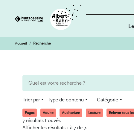
Le
Accueil
Recherche
Cookies et traceurs utilisés sur ce site
Aller
Aller
au
à
contenu
la
recherche
Trier par
Type de contenu
Catégorie
Pages
Adulte
Auditorium
Lecture
Enlever tous les 
7 résultats trouvés
Afficher les résultats 1 à 7 de 7.