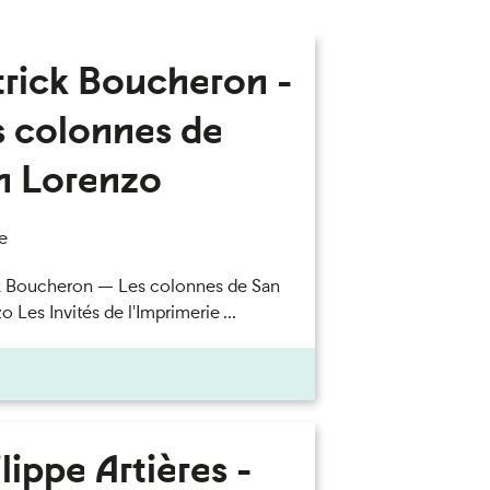
trick Boucheron -
s colonnes de
n Lorenzo
e
k Boucheron — Les colonnes de San
 Les Invités de l'Imprimerie ...
lippe Artières -