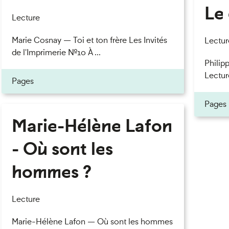
Le 
eau des cookies
Lecture
Marie Cosnay — Toi et ton frère Les Invités
Lectur
de l'Imprimerie n°10 À ...
Philipp
Lectur
Pages
Pages
Marie-Hélène Lafon
- Où sont les
hommes ?
Lecture
Marie-Hélène Lafon — Où sont les hommes