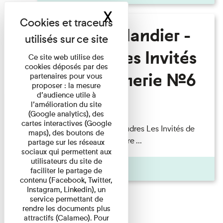
X
Masquer le band
Fanny Taillandier -
Foudres Les Invités
Ce site web utilise des
cookies déposés par des
de l’Imprimerie n°6
partenaires pour vous
proposer : la mesure
d’audience utile à
l’amélioration du site
Lecture
(Google analytics), des
cartes interactives (Google
Fanny Taillandier – Foudres Les Invités de
maps), des boutons de
l’Imprimerie n°6 Lecture ...
partage sur les réseaux
sociaux qui permettent aux
utilisateurs du site de
Pages
faciliter le partage de
contenu (Facebook, Twitter,
Instagram, Linkedin), un
service permettant de
rendre les documents plus
attractifs (Calameo). Pour