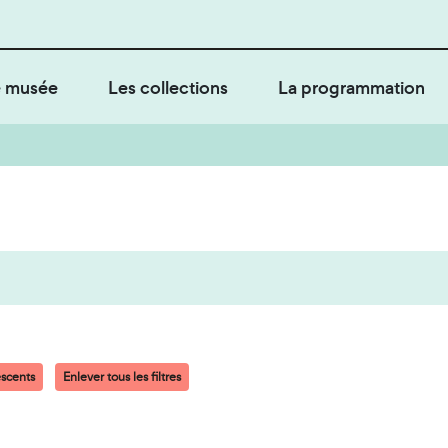
 musée
Les collections
La programmation
scents
Enlever tous les filtres