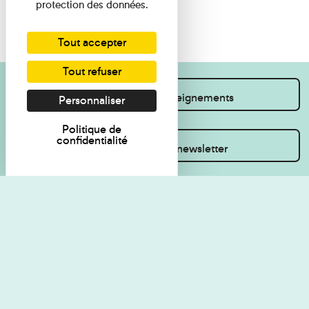
protection des données.
Tout accepter
Tout refuser
Je souhaite des renseignements
Personnaliser
Politique de
confidentialité
Inscrivez-vous à la newsletter
Règlement de visite
Politique de
confidentialité
Contact
Accessibilité : non
Plan du site