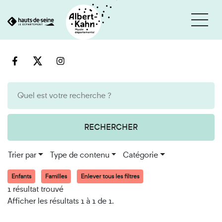
Cookies et traceurs utilisés sur ce site
Aller
Aller
au
à
contenu
la
recherche
RECHERCHER
Trier par
Type de contenu
Catégorie
Enfants
Familles
Enlever tous les filtres
1 résultat trouvé
Afficher les résultats 1 à 1 de 1.