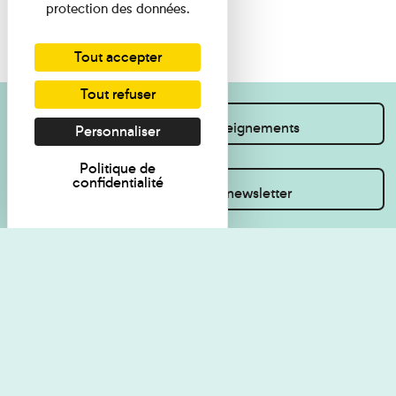
protection des données.
Tout accepter
Tout refuser
Je souhaite des renseignements
Personnaliser
Politique de
confidentialité
Inscrivez-vous à la newsletter
Règlement de visite
Politique de
confidentialité
Contact
Accessibilité : non
Plan du site