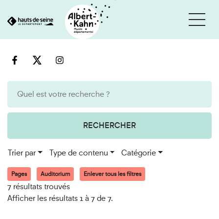
Cookies et traceurs utilisés sur ce site
Aller
Aller
au
à
contenu
la
recherche
RECHERCHER
Trier par
Type de contenu
Catégorie
Pages
Auditorium
Enlever tous les filtres
7 résultats trouvés
Afficher les résultats 1 à 7 de 7.