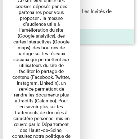
Ce site web utilise des
cookies déposés par des
Marie Cosnay — Toi et ton frère Les Invités de
partenaires pour vous
proposer : la mesure
l'Imprimerie n°10 À ...
d’audience utile à
l’amélioration du site
Pages
(Google analytics), des
cartes interactives (Google
maps), des boutons de
partage sur les réseaux
sociaux qui permettent aux
utilisateurs du site de
faciliter le partage de
contenu (Facebook, Twitter,
Instagram, Linkedin), un
service permettant de
rendre les documents plus
attractifs (Calameo). Pour
en savoir plus sur les
traitements de données à
caractère personnel mis en
œuvre par le Département
des Hauts-de-Seine,
consultez notre politique de