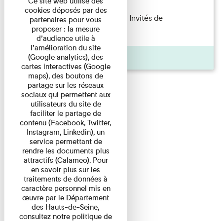
Ce site web utilise des
cookies déposés par des
Fanny Taillandier – Foudres Les Invités de
partenaires pour vous
proposer : la mesure
l’Imprimerie n°6 Lecture ...
d’audience utile à
l’amélioration du site
Pages
(Google analytics), des
cartes interactives (Google
maps), des boutons de
partage sur les réseaux
sociaux qui permettent aux
utilisateurs du site de
faciliter le partage de
contenu (Facebook, Twitter,
Instagram, Linkedin), un
service permettant de
rendre les documents plus
attractifs (Calameo). Pour
en savoir plus sur les
traitements de données à
caractère personnel mis en
œuvre par le Département
des Hauts-de-Seine,
consultez notre politique de