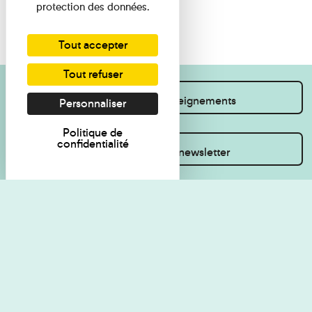
protection des données.
Tout accepter
Tout refuser
Je souhaite des renseignements
Personnaliser
Politique de
confidentialité
Inscrivez-vous à la newsletter
Règlement de visite
Politique de
confidentialité
Contact
Accessibilité : non
Plan du site