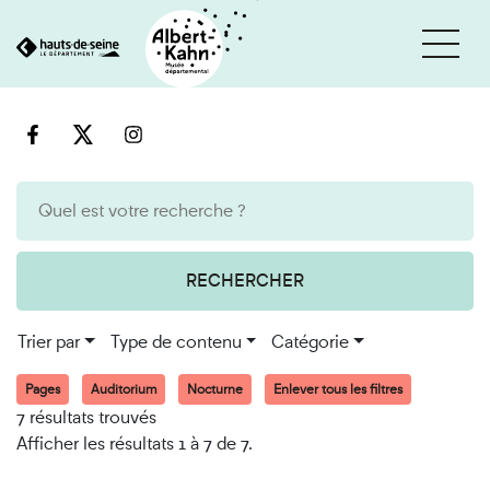
Cookies et traceurs utilisés sur ce site
Aller
Aller
au
à
contenu
la
recherche
RECHERCHER
Trier par
Type de contenu
Catégorie
Pages
Auditorium
Nocturne
Enlever tous les filtres
7 résultats trouvés
Afficher les résultats 1 à 7 de 7.