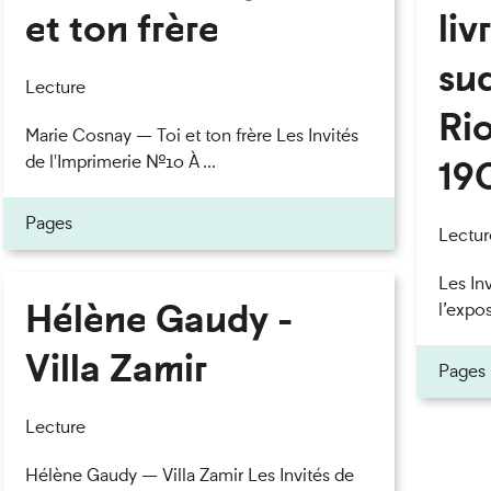
et ton frère
liv
eau des cookies
su
Lecture
Rio
Marie Cosnay — Toi et ton frère Les Invités
de l'Imprimerie n°10 À ...
19
Pages
Lectur
Les In
Hélène Gaudy -
l’expos
Villa Zamir
Pages
Lecture
Hélène Gaudy — Villa Zamir Les Invités de