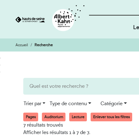
Le
Accueil
Recherche
Cookies et traceurs utilisés sur ce site
Aller
Aller
au
à
contenu
la
recherche
Trier par
Type de contenu
Catégorie
Pages
Auditorium
Lecture
Enlever tous les filtres
7 résultats trouvés
Afficher les résultats 1 à 7 de 7.