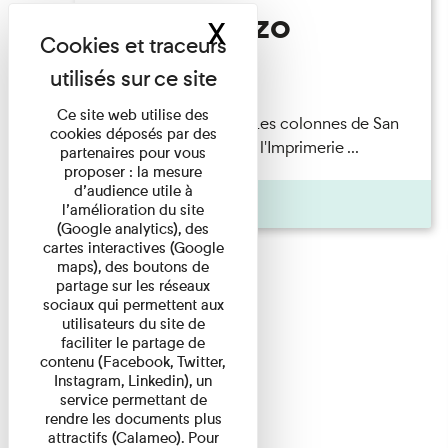
San Lorenzo
X
Masquer le band
Lecture
Ce site web utilise des
Patrick Boucheron — Les colonnes de San
cookies déposés par des
Lorenzo Les Invités de l'Imprimerie ...
partenaires pour vous
proposer : la mesure
d’audience utile à
Pages
l’amélioration du site
(Google analytics), des
cartes interactives (Google
maps), des boutons de
partage sur les réseaux
sociaux qui permettent aux
utilisateurs du site de
faciliter le partage de
contenu (Facebook, Twitter,
Instagram, Linkedin), un
service permettant de
rendre les documents plus
attractifs (Calameo). Pour