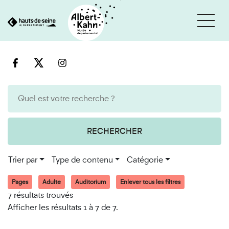
Cookies et traceurs utilisés sur ce site
Aller
Aller
au
à
contenu
la
recherche
RECHERCHER
Trier par
Type de contenu
Catégorie
Pages
Adulte
Auditorium
Enlever tous les filtres
7 résultats trouvés
Afficher les résultats 1 à 7 de 7.