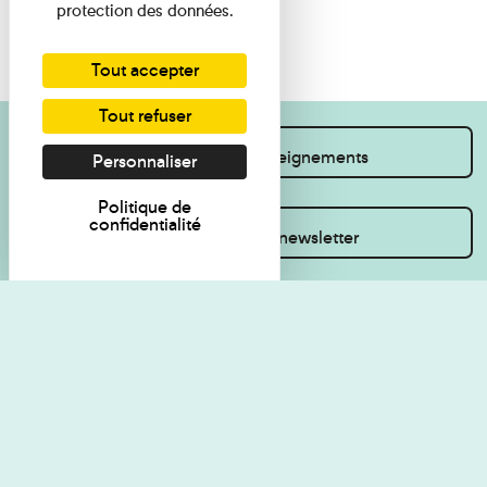
protection des données.
Tout accepter
Tout refuser
Je souhaite des renseignements
Personnaliser
Politique de
confidentialité
Inscrivez-vous à la newsletter
Règlement de visite
Politique de
confidentialité
Contact
Accessibilité : non
Plan du site