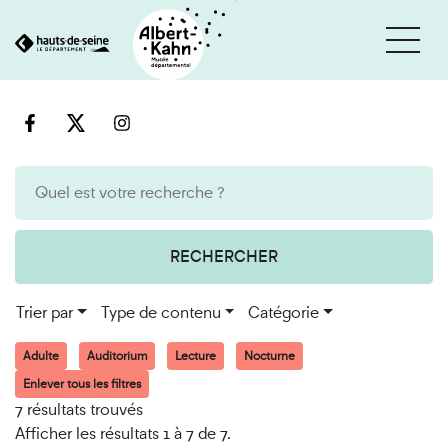
Cookies et traceurs utilisés sur ce site
Aller
Aller
au
à
contenu
la
recherche
RECHERCHER
Trier par
Type de contenu
Catégorie
Adulte
Auditorium
Lecture
Nocturne
Enlever tous les filtres
7 résultats trouvés
Afficher les résultats 1 à 7 de 7.