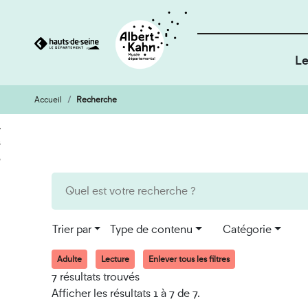
Le
Accueil
Recherche
Cookies et traceurs utilisés sur ce site
Aller
Aller
au
à
contenu
la
recherche
Trier par
Type de contenu
Catégorie
Adulte
Lecture
Enlever tous les filtres
7 résultats trouvés
Afficher les résultats 1 à 7 de 7.