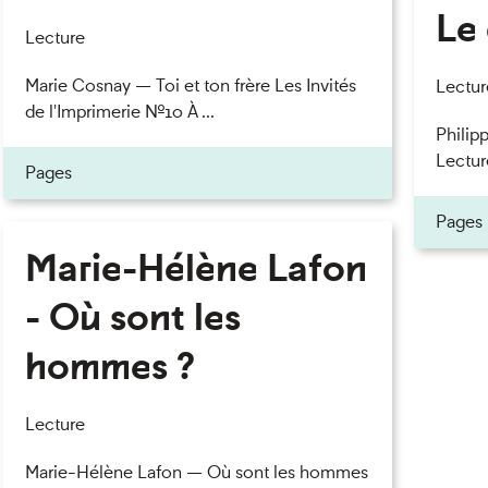
Le 
eau des cookies
Lecture
Marie Cosnay — Toi et ton frère Les Invités
Lectur
de l'Imprimerie n°10 À ...
Philipp
Lectur
Pages
Pages
Marie-Hélène Lafon
- Où sont les
hommes ?
Lecture
Marie-Hélène Lafon — Où sont les hommes