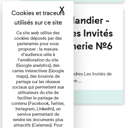
X
Masquer le band
Fanny Taillandier -
Foudres Les Invités
Ce site web utilise des
cookies déposés par des
de l’Imprimerie n°6
partenaires pour vous
proposer : la mesure
d’audience utile à
l’amélioration du site
Lecture
(Google analytics), des
cartes interactives (Google
Fanny Taillandier – Foudres Les Invités de
maps), des boutons de
l’Imprimerie n°6 Lecture ...
partage sur les réseaux
sociaux qui permettent aux
utilisateurs du site de
Pages
faciliter le partage de
contenu (Facebook, Twitter,
Instagram, Linkedin), un
service permettant de
rendre les documents plus
attractifs (Calameo). Pour