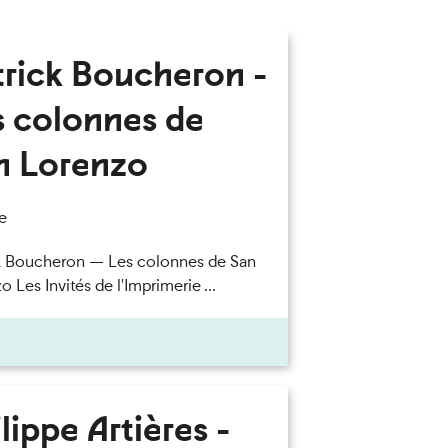
trick Boucheron -
s colonnes de
n Lorenzo
e
k Boucheron — Les colonnes de San
 Les Invités de l'Imprimerie ...
lippe Artières -